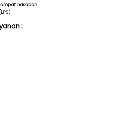
ketempat nasabah
(LPS)
ayanan
: