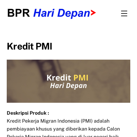
Skip
to
Men
content
Kredit PMI
Deskripsi Produk :
Kredit Pekerja Migran Indonesia (PMI) adalah
pembiayaan khusus yang diberikan kepada Calon
Pekerja Migran Indonesia yang di luar negeri baik