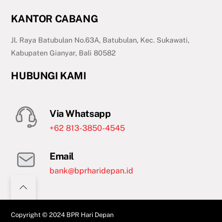
KANTOR CABANG
Jl. Raya Batubulan No.63A, Batubulan, Kec. Sukawati,
Kabupaten Gianyar, Bali 80582
HUBUNGI KAMI
Via Whatsapp
+62 813-3850-4545
Email
bank@bprharidepan.id
Copyright © 2024
BPR Hari Depan