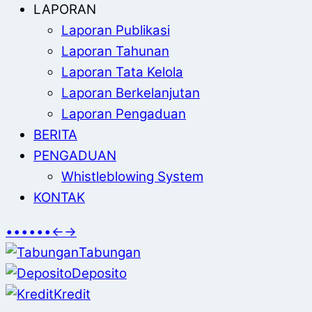
LAPORAN
Laporan Publikasi
Laporan Tahunan
Laporan Tata Kelola
Laporan Berkelanjutan
Laporan Pengaduan
BERITA
PENGADUAN
Whistleblowing System
KONTAK
•
•
•
•
•
•
←
→
Tabungan
Deposito
Kredit