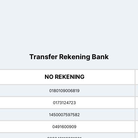
Transfer Rekening Bank
NO REKENING
0180109006819
0173124723
1450007597582
0491600909