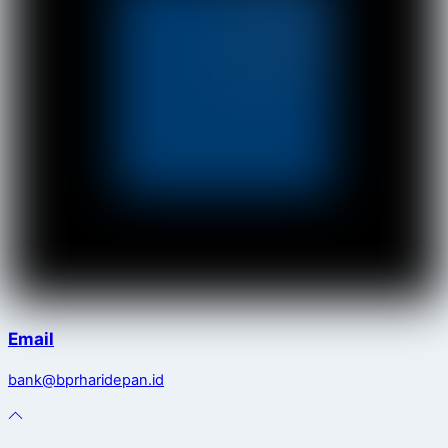
Email
bank@bprharidepan.id