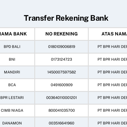
Transfer Rekening Bank
NAMA BANK
NO REKENING
ATAS NAM
BPD BALI
0180109006819
PT BPR HARI DE
BNI
0173124723
PT BPR HARI DE
MANDIRI
1450007597582
PT BPR HARI DE
BCA
0491600909
PT BPR HARI DE
BPR LESTARI
003640110001201
PT BPR HARI DE
CIMB NIAGA
800041035700
PT BPR HARI DE
DANAMON
003516641960
PT BPR HARI DE