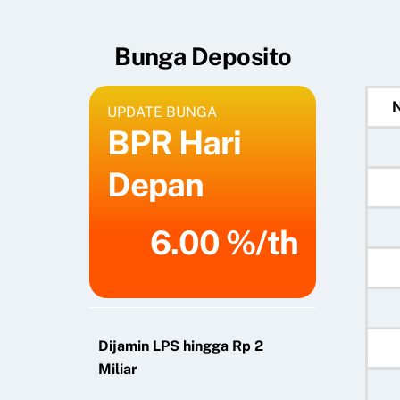
Bunga Deposito
UPDATE BUNGA
BPR Hari
Depan
6.00 %/th
Dijamin LPS hingga Rp 2
Miliar