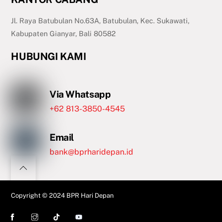
Jl. Raya Batubulan No.63A, Batubulan, Kec. Sukawati,
Kabupaten Gianyar, Bali 80582
HUBUNGI KAMI
Via Whatsapp
+62 813-3850-4545
Email
bank@bprharidepan.id
Copyright © 2024
BPR Hari Depan