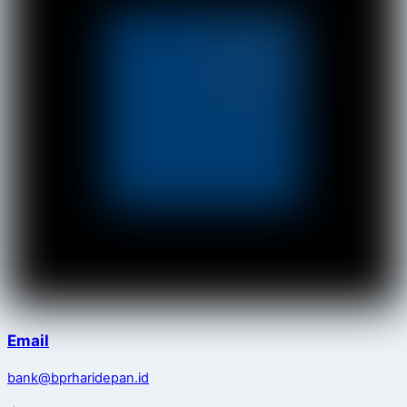
Email
bank@bprharidepan.id