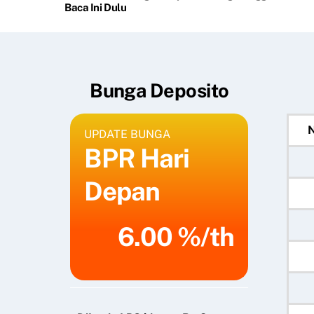
Baca Ini Dulu
Bunga Deposito
UPDATE BUNGA
BPR Hari
Depan
6.00 %/th