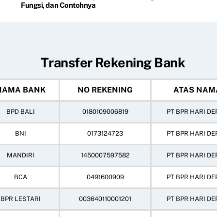
Fungsi, dan Contohnya
Transfer Rekening Bank
NAMA BANK
NO REKENING
ATAS NAM
BPD BALI
0180109006819
PT BPR HARI DE
BNI
0173124723
PT BPR HARI DE
MANDIRI
1450007597582
PT BPR HARI DE
BCA
0491600909
PT BPR HARI DE
BPR LESTARI
003640110001201
PT BPR HARI DE