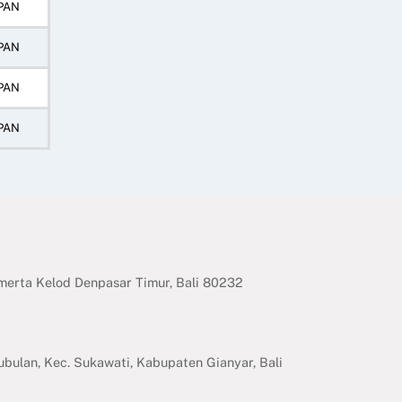
PAN
PAN
PAN
PAN
erta Kelod Denpasar Timur, Bali 80232
ubulan, Kec. Sukawati, Kabupaten Gianyar, Bali