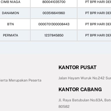
CIMB NIAGA
800041035700
PT BPR HARI DE
DANAMON
003516641960
PT BPR HARI DE
BTN
0000701300008443
PT BPR HARI DE
PERMATA
1237845850
PT BPR HARI DE
KANTOR PUSAT
Jalan Hayam Wuruk No.242 Sum
 Serta Merupakan Peserta
KANTOR CABANG
Jl. Raya Batubulan No.63A, Bat
80582