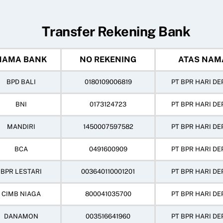
Transfer Rekening Bank
NAMA BANK
NO REKENING
ATAS NAM
BPD BALI
0180109006819
PT BPR HARI DE
BNI
0173124723
PT BPR HARI DE
MANDIRI
1450007597582
PT BPR HARI DE
BCA
0491600909
PT BPR HARI DE
BPR LESTARI
003640110001201
PT BPR HARI DE
CIMB NIAGA
800041035700
PT BPR HARI DE
DANAMON
003516641960
PT BPR HARI DE