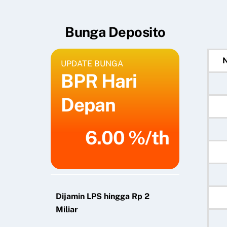
Bunga Deposito
UPDATE BUNGA
BPR Hari
Depan
6.00 %/th
Dijamin LPS hingga Rp 2
Miliar