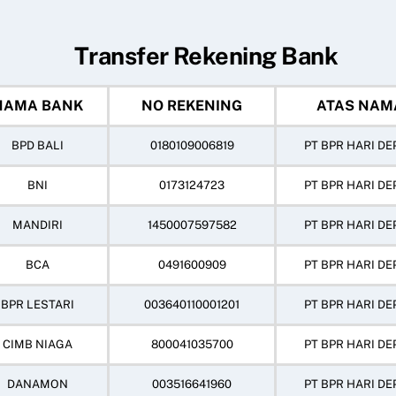
Transfer Rekening Bank
NAMA BANK
NO REKENING
ATAS NAM
BPD BALI
0180109006819
PT BPR HARI DE
BNI
0173124723
PT BPR HARI DE
MANDIRI
1450007597582
PT BPR HARI DE
BCA
0491600909
PT BPR HARI DE
BPR LESTARI
003640110001201
PT BPR HARI DE
CIMB NIAGA
800041035700
PT BPR HARI DE
DANAMON
003516641960
PT BPR HARI DE