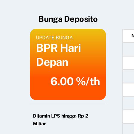
Bunga Deposito
UPDATE BUNGA
BPR Hari
Depan
6.00 %/th
Dijamin LPS hingga Rp 2
Miliar