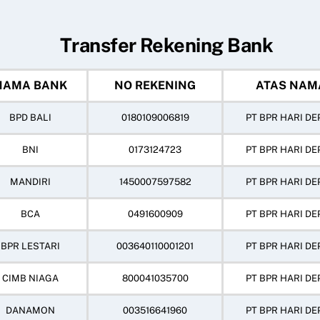
Transfer Rekening Bank
NAMA BANK
NO REKENING
ATAS NAM
BPD BALI
0180109006819
PT BPR HARI DE
BNI
0173124723
PT BPR HARI DE
MANDIRI
1450007597582
PT BPR HARI DE
BCA
0491600909
PT BPR HARI DE
BPR LESTARI
003640110001201
PT BPR HARI DE
CIMB NIAGA
800041035700
PT BPR HARI DE
DANAMON
003516641960
PT BPR HARI DE