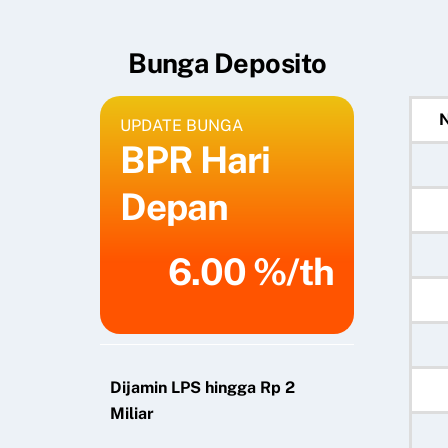
Bunga Deposito
UPDATE BUNGA
BPR Hari
Depan
6.00 %/th
Dijamin LPS hingga Rp 2
Miliar