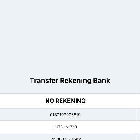
Transfer Rekening Bank
NO REKENING
0180109006819
0173124723
1450007597582